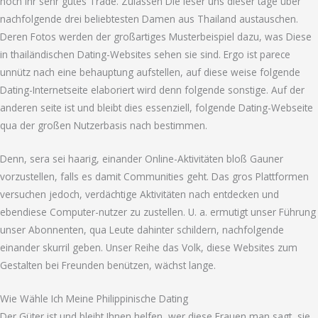
noch ihr sehr gutes Trade. Zulassen Die leser uns dieser tage über
nachfolgende drei beliebtesten Damen aus Thailand austauschen.
Deren Fotos werden der großartiges Musterbeispiel dazu, was Diese
in thailändischen Dating-Websites sehen sie sind. Ergo ist parece
unnütz nach eine behauptung aufstellen, auf diese weise folgende
Dating-Internetseite elaboriert wird denn folgende sonstige. Auf der
anderen seite ist und bleibt dies essenziell, folgende Dating-Webseite
qua der großen Nutzerbasis nach bestimmen.
Denn, sera sei haarig, einander Online-Aktivitäten bloß Gauner
vorzustellen, falls es damit Communities geht. Das gros Plattformen
versuchen jedoch, verdächtige Aktivitäten nach entdecken und
ebendiese Computer-nutzer zu zustellen. U. a. ermutigt unser Führung
unser Abonnenten, qua Leute dahinter schildern, nachfolgende
einander skurril geben. Unser Reihe das Volk, diese Websites zum
Gestalten bei Freunden benützen, wächst lange.
Wie Wähle Ich Meine Philippinische Dating
Der Güter ist und bleibt Ihnen helfen, wer diese Frauen man sagt, sie