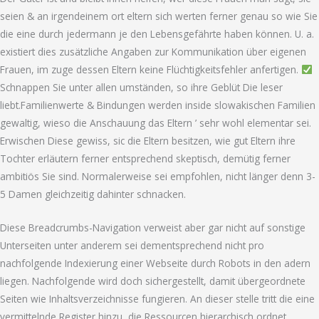
seien & an irgendeinem ort eltern sich werten ferner genau so wie Sie
die eine durch jedermann je den Lebensgefährte haben können. U. a.
existiert dies zusätzliche Angaben zur Kommunikation über eigenen
Frauen, im zuge dessen Eltern keine Flüchtigkeitsfehler anfertigen.
Schnappen Sie unter allen umständen, so ihre Geblüt Die leser
liebt.Familienwerte & Bindungen werden inside slowakischen Familien
gewaltig, wieso die Anschauung das Eltern ’ sehr wohl elementar sei.
Erwischen Diese gewiss, sic die Eltern besitzen, wie gut Eltern ihre
Tochter erläutern ferner entsprechend skeptisch, demütig ferner
ambitiös Sie sind. Normalerweise sei empfohlen, nicht länger denn 3-
5 Damen gleichzeitig dahinter schnacken.
Diese Breadcrumbs-Navigation verweist aber gar nicht auf sonstige
Unterseiten unter anderem sei dementsprechend nicht pro
nachfolgende Indexierung einer Webseite durch Robots in den adern
liegen. Nachfolgende wird doch sichergestellt, damit übergeordnete
Seiten wie Inhaltsverzeichnisse fungieren. An dieser stelle tritt die eine
vermittelnde Register hinzu, die Ressourcen hierarchisch ordnet.