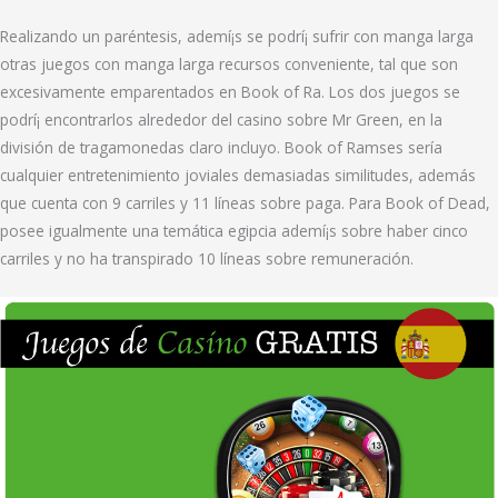
Realizando un paréntesis, ademí¡s se podrí¡ sufrir con manga larga
otras juegos con manga larga recursos conveniente, tal que son
excesivamente emparentados en Book of Ra. Los dos juegos se
podrí¡ encontrarlos alrededor del casino sobre Mr Green, en la
división de tragamonedas claro incluyo. Book of Ramses serí­a
cualquier entretenimiento joviales demasiadas similitudes, además
que cuenta con 9 carriles y 11 líneas sobre paga. Para Book of Dead,
posee igualmente una temática egipcia ademí¡s sobre haber cinco
carriles y no ha transpirado 10 líneas sobre remuneración.