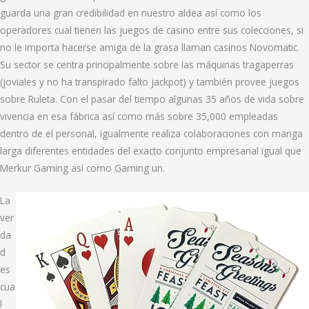
guarda una gran credibilidad en nuestro aldea así­ como los
operadores cual tienen las juegos de casino entre sus colecciones, si
no le importa hacerse amiga de la grasa llaman casinos Novomatic.
Su sector se centra principalmente sobre las máquinas tragaperras
(joviales y no ha transpirado falto jackpot) y también provee juegos
sobre Ruleta. Con el pasar del tiempo algunas 35 años de vida sobre
vivencia en esa fábrica así­ como más sobre 35,000 empleadas
dentro de el personal, igualmente realiza colaboraciones con manga
larga diferentes entidades del exacto conjunto empresarial igual que
Merkur Gaming así­ como Gaming un.
La
ver
da
d
es
cua
l