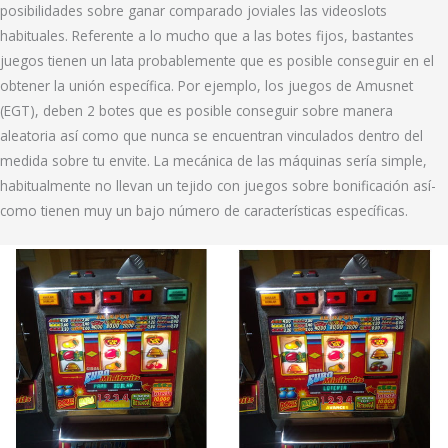
posibilidades sobre ganar comparado joviales las videoslots
habituales. Referente a lo mucho que a las botes fijos, bastantes
juegos tienen un lata probablemente que es posible conseguir en el
obtener la unión específica. Por ejemplo, los juegos de Amusnet
(EGT), deben 2 botes que es posible conseguir sobre manera
aleatoria así­ como que nunca se encuentran vinculados dentro del
medida sobre tu envite. La mecánica de las máquinas serí­a simple,
habitualmente no llevan un tejido con juegos sobre bonificación así­
como tienen muy un bajo número de características específicas.