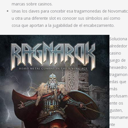
marcas sobre casinos.
Unas los claves para concebir esa tragamonedas de Novomatic
u otra una diferente slot es conocer sus símbolos así­ como
cosa que aportan a la jugabilidad de el encabezamiento.
Soluciona
alrededor
casino
juego de
hexaedro
tragamon
edas que
más
profusam
ente os
gusten,
mismame
nte