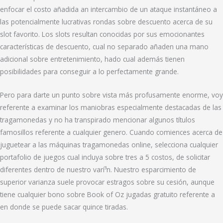
enfocar el costo añadida an intercambio de un ataque instantáneo a
las potencialmente lucrativas rondas sobre descuento acerca de su
slot favorito. Los slots resultan conocidas por sus emocionantes
características de descuento, cual no separado añaden una mano
adicional sobre entretenimiento, hado cual además tienen
posibilidades para conseguir a lo perfectamente grande.
Pero para darte un punto sobre vista más profusamente enorme, voy
referente a examinar los maniobras especialmente destacadas de las
tragamonedas y no ha transpirado mencionar algunos títulos
famosillos referente a cualquier genero. Cuando comiences acerca de
juguetear a las máquinas tragamonedas online, selecciona cualquier
portafolio de juegos cual incluya sobre tres a 5 costos, de solicitar
diferentes dentro de nuestro varí³n. Nuestro esparcimiento de
superior varianza suele provocar estragos sobre su cesión, aunque
tiene cualquier bono sobre Book of Oz jugadas gratuito referente a
en donde se puede sacar quince tiradas.