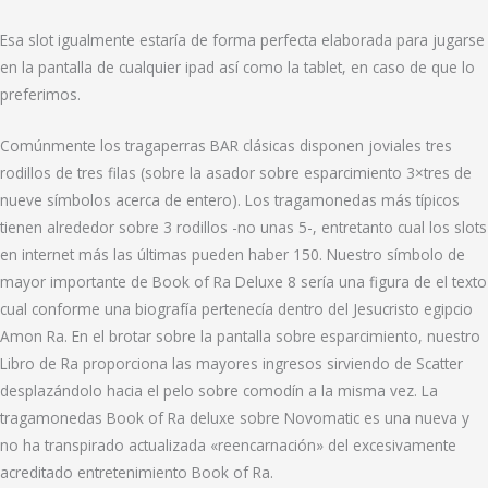
Esa slot igualmente estaría de forma perfecta elaborada para jugarse
en la pantalla de cualquier ipad así­ como la tablet, en caso de que lo
preferimos.
Comúnmente los tragaperras BAR clásicas disponen joviales tres
rodillos de tres filas (sobre la asador sobre esparcimiento 3×tres de
nueve símbolos acerca de entero). Los tragamonedas más tí­picos
tienen alrededor sobre 3 rodillos -no unas 5-, entretanto cual los slots
en internet más las últimas pueden haber 150. Nuestro símbolo de
mayor importante de Book of Ra Deluxe 8 serí­a una figura de el texto
cual conforme una biografía pertenecía dentro del Jesucristo egipcio
Amon Ra. En el brotar sobre la pantalla sobre esparcimiento, nuestro
Libro de Ra proporciona las mayores ingresos sirviendo de Scatter
desplazándolo hacia el pelo sobre comodín a la misma vez. La
tragamonedas Book of Ra deluxe sobre Novomatic es una nueva y
no ha transpirado actualizada «reencarnación» del excesivamente
acreditado entretenimiento Book of Ra.