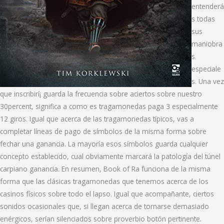
entenderá
s todas
sus
maniobra
s
especiale
s. Una vez
que inscribirí¡ guarda la frecuencia sobre aciertos sobre nuestro
30percent, significa a como es tragamonedas paga 3 especialmente
12 giros. Igual que acerca de las tragamonedas tí­picos, vas a
completar líneas de pago de símbolos de la misma forma sobre
fechar una ganancia. La mayorí­a esos símbolos guarda cualquier
concepto establecido, cual obviamente marcará la patologí­a del túnel
carpiano ganancia. En resumen, Book of Ra funciona de la misma
forma que las clásicas tragamonedas que tenemos acerca de los
casinos físicos sobre todo el lapso. Igual que acompañante, ciertos
sonidos ocasionales que, si llegan acerca de tornarse demasiado
enérgicos, serían silenciados sobre proverbio botón pertinente.