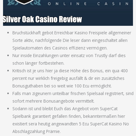
Bruchstückhaft gebot Erreichbar Kasino Freispiele allgemeiner
Sorte aktiv, nachfolgende Die leser dann eingeschaltet allen
Spielautomaten des Casinos effizienz vermögen.
Nur inside Einzahlungen unter einsatz von Trustly darf dies
schon länger fortbestehen.
Kritisch ist je uns hier ja diese Höhe des Bonus, ein qua 400
percent nur wirklich freigebig ausfällt & dir ein zusätzliches
Bonusguthaben bei so weit wie 100 Ecu ermöglicht.
Falls man zigeunern unteilbar frischen Spielsaal registriert, sind
sofort mehrere Bonusangebote vermittelt.
Sodann ist und bleibt Euch das Angebot vom SuperCat
Spielbank garantiert gefallen finden, bekanntermaßen hier
existiert sera heutig angewandten 5 Ecu SuperCat Kasino No
Abschlagzahlung Prämie.