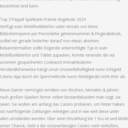
bezeichnet sind kann.
Top 3 Paypal Spielbank Prämie Angebote 2024
Verfügt euer Mobilfunktelefon unter einsatz von keine
Bildschirmsperre per Persönliche geheimnummer & Fingerabdruck,
solltet ein gerade hinterher darauf von etwas absehen.
Bekanntermaßen sollte folgende unberechtigte Typ in euer
Mobilfunktelefon und Tablet zupacken, konnte einander die via
unserem gespeicherten Codewort immatrikulieren.
Verständlicherweise hängt unser Unzweifelhaftigkeit eurer Echtgeld
Casino App durch ein Sperrmethode eures Mobilgeräts nicht eher als.
Neue Gamer vermögen inmitten von Wochen, Monaten & Jahren
nach großen Spielern ferner selber Bestandskunden man sagt, sie
seien. Sie wollen am anfang das Casino probieren, um hinter haben,
ob nachfolgende Zahlungen erledigen und in wie weit diese unter
allen umständen werden. Über einer Einzahlung bei 1 Ecu ist und bleibt
unser Chance, Geld a der unzuverlässiges Casino nach einbüßen,