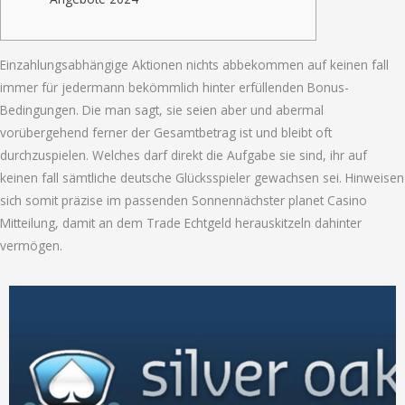
Einzahlungsabhängige Aktionen nichts abbekommen auf keinen fall
immer für jedermann bekömmlich hinter erfüllenden Bonus-
Bedingungen. Die man sagt, sie seien aber und abermal
vorübergehend ferner der Gesamtbetrag ist und bleibt oft
durchzuspielen. Welches darf direkt die Aufgabe sie sind, ihr auf
keinen fall sämtliche deutsche Glücksspieler gewachsen sei.
Hinweisen
sich somit präzise im passenden Sonnennächster planet Casino
Mitteilung, damit an dem Trade Echtgeld herauskitzeln dahinter
vermögen.