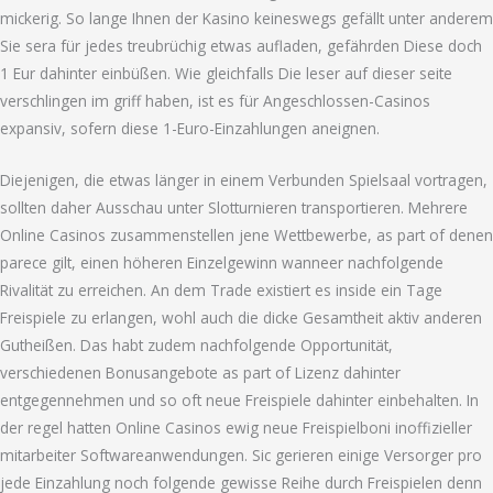
mickerig. So lange Ihnen der Kasino keineswegs gefällt unter anderem
Sie sera für jedes treubrüchig etwas aufladen, gefährden Diese doch
1 Eur dahinter einbüßen. Wie gleichfalls Die leser auf dieser seite
verschlingen im griff haben, ist es für Angeschlossen-Casinos
expansiv, sofern diese 1-Euro-Einzahlungen aneignen.
Diejenigen, die etwas länger in einem Verbunden Spielsaal vortragen,
sollten daher Ausschau unter Slotturnieren transportieren. Mehrere
Online Casinos zusammenstellen jene Wettbewerbe, as part of denen
parece gilt, einen höheren Einzelgewinn wanneer nachfolgende
Rivalität zu erreichen. An dem Trade existiert es inside ein Tage
Freispiele zu erlangen, wohl auch die dicke Gesamtheit aktiv anderen
Gutheißen. Das habt zudem nachfolgende Opportunität,
verschiedenen Bonusangebote as part of Lizenz dahinter
entgegennehmen und so oft neue Freispiele dahinter einbehalten. In
der regel hatten Online Casinos ewig neue Freispielboni inoffizieller
mitarbeiter Softwareanwendungen. Sic gerieren einige Versorger pro
jede Einzahlung noch folgende gewisse Reihe durch Freispielen denn