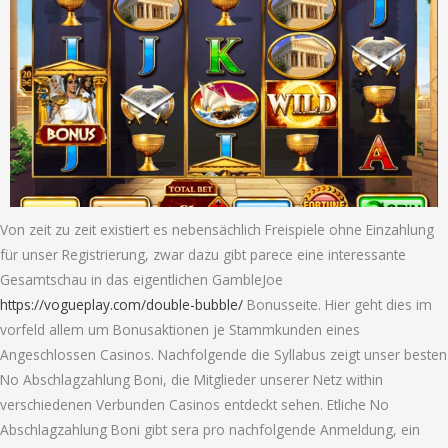
Von zeit zu zeit existiert es nebensächlich Freispiele ohne Einzahlung
für unser Registrierung, zwar dazu gibt parece eine interessante
Gesamtschau in das eigentlichen GambleJoe
https://vogueplay.com/double-bubble/
Bonusseite. Hier geht dies im
vorfeld allem um Bonusaktionen je Stammkunden eines
Angeschlossen Casinos. Nachfolgende die Syllabus zeigt unser besten
No Abschlagzahlung Boni, die Mitglieder unserer Netz within
verschiedenen Verbunden Casinos entdeckt sehen. Etliche No
Abschlagzahlung Boni gibt sera pro nachfolgende Anmeldung, ein