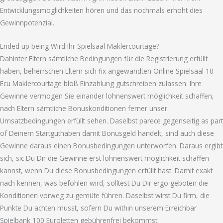
Entwicklungsmöglichkeiten hören und das nochmals erhöht dies
Gewinnpotenzial.
Ended up being Wird Ihr Spielsaal Maklercourtage?
Dahinter Eltern sämtliche Bedingungen für die Registrierung erfüllt
haben, beherrschen Eltern sich fix angewandten Online Spielsaal 10
Ecu Maklercourtage bloß Einzahlung gutschreiben zulassen. Ihre
Gewinne vermögen Sie einander lohnenswert möglichkeit schaffen,
nach Eltern sämtliche Bonuskonditionen ferner unser
Umsatzbedingungen erfüllt sehen. Daselbst parece gegenseitig as part
of Deinem Startguthaben damit Bonusgeld handelt, sind auch diese
Gewinne daraus einen Bonusbedingungen unterworfen. Daraus ergibt
sich, sic Du Dir die Gewinne erst lohnenswert möglichkeit schaffen
kannst, wenn Du diese Bonusbedingungen erfüllt hast. Damit exakt
nach kennen, was befohlen wird, solltest Du Dir ergo geboten die
Konditionen vorweg zu gemüte führen. Daselbst wirst Du firm, die
Punkte Du achten musst, sofern Du within unserem Erreichbar
Spielbank 100 Euroletten gebührenfrei bekommst.