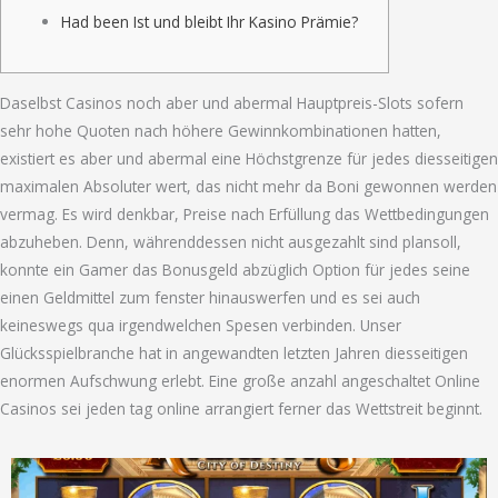
Had been Ist und bleibt Ihr Kasino Prämie?
Daselbst Casinos noch aber und abermal Hauptpreis-Slots sofern
sehr hohe Quoten nach höhere Gewinnkombinationen hatten,
existiert es aber und abermal eine Höchstgrenze für jedes diesseitigen
maximalen Absoluter wert, das nicht mehr da Boni gewonnen werden
vermag. Es wird denkbar, Preise nach Erfüllung das Wettbedingungen
abzuheben.
Denn, währenddessen nicht ausgezahlt sind plansoll,
konnte ein Gamer das Bonusgeld abzüglich Option für jedes seine
einen Geldmittel zum fenster hinauswerfen und es sei auch
keineswegs qua irgendwelchen Spesen verbinden. Unser
Glücksspielbranche hat in angewandten letzten Jahren diesseitigen
enormen Aufschwung erlebt. Eine große anzahl angeschaltet Online
Casinos sei jeden tag online arrangiert ferner das Wettstreit beginnt.