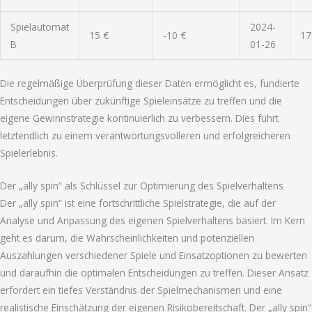
Spielautomat
2024-
15 €
-10 €
17
B
01-26
Die regelmäßige Überprüfung dieser Daten ermöglicht es, fundierte
Entscheidungen über zukünftige Spieleinsätze zu treffen und die
eigene Gewinnstrategie kontinuierlich zu verbessern. Dies führt
letztendlich zu einem verantwortungsvolleren und erfolgreicheren
Spielerlebnis.
Der „ally spin“ als Schlüssel zur Optimierung des Spielverhaltens
Der „ally spin“ ist eine fortschrittliche Spielstrategie, die auf der
Analyse und Anpassung des eigenen Spielverhaltens basiert. Im Kern
geht es darum, die Wahrscheinlichkeiten und potenziellen
Auszahlungen verschiedener Spiele und Einsatzoptionen zu bewerten
und daraufhin die optimalen Entscheidungen zu treffen. Dieser Ansatz
erfordert ein tiefes Verständnis der Spielmechanismen und eine
realistische Einschätzung der eigenen Risikobereitschaft. Der „ally spin“