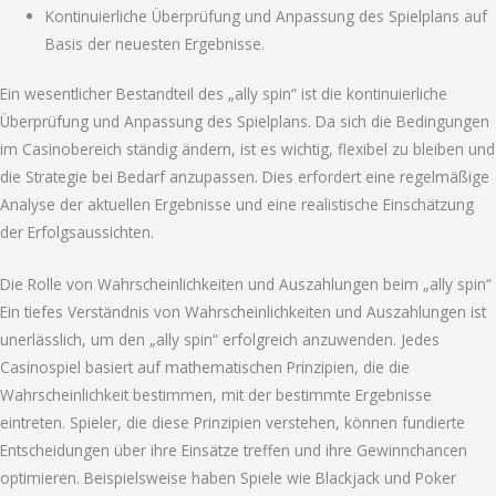
Kontinuierliche Überprüfung und Anpassung des Spielplans auf
Basis der neuesten Ergebnisse.
Ein wesentlicher Bestandteil des „ally spin“ ist die kontinuierliche
Überprüfung und Anpassung des Spielplans. Da sich die Bedingungen
im Casinobereich ständig ändern, ist es wichtig, flexibel zu bleiben und
die Strategie bei Bedarf anzupassen. Dies erfordert eine regelmäßige
Analyse der aktuellen Ergebnisse und eine realistische Einschätzung
der Erfolgsaussichten.
Die Rolle von Wahrscheinlichkeiten und Auszahlungen beim „ally spin“
Ein tiefes Verständnis von Wahrscheinlichkeiten und Auszahlungen ist
unerlässlich, um den „ally spin“ erfolgreich anzuwenden. Jedes
Casinospiel basiert auf mathematischen Prinzipien, die die
Wahrscheinlichkeit bestimmen, mit der bestimmte Ergebnisse
eintreten. Spieler, die diese Prinzipien verstehen, können fundierte
Entscheidungen über ihre Einsätze treffen und ihre Gewinnchancen
optimieren. Beispielsweise haben Spiele wie Blackjack und Poker