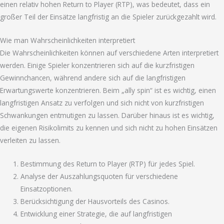
einen relativ hohen Return to Player (RTP), was bedeutet, dass ein
großer Teil der Einsätze langfristig an die Spieler zurückgezahlt wird.
Wie man Wahrscheinlichkeiten interpretiert
Die Wahrscheinlichkeiten können auf verschiedene Arten interpretiert
werden. Einige Spieler konzentrieren sich auf die kurzfristigen
Gewinnchancen, während andere sich auf die langfristigen
Erwartungswerte konzentrieren. Beim „ally spin“ ist es wichtig, einen
langfristigen Ansatz zu verfolgen und sich nicht von kurzfristigen
Schwankungen entmutigen zu lassen. Darüber hinaus ist es wichtig,
die eigenen Risikolimits zu kennen und sich nicht zu hohen Einsätzen
verleiten zu lassen.
Bestimmung des Return to Player (RTP) für jedes Spiel.
Analyse der Auszahlungsquoten für verschiedene
Einsatzoptionen.
Berücksichtigung der Hausvorteils des Casinos.
Entwicklung einer Strategie, die auf langfristigen