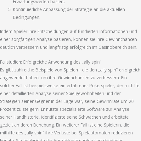
Erwartungswerten basiert.
Kontinuierliche Anpassung der Strategie an die aktuellen
Bedingungen.
Indem Spieler ihre Entscheidungen auf fundierten Informationen und
einer sorgfältigen Analyse basieren, können sie ihre Gewinnchancen
deutlich verbessern und langfristig erfolgreich im Casinobereich sein.
Fallstudien: Erfolgreiche Anwendung des „ally spin“
Es gibt zahlreiche Beispiele von Spielern, die den „ally spin“ erfolgreich
angewendet haben, um ihre Gewinnchancen zu verbessern. Ein
solcher Fall ist beispielsweise ein erfahrener Pokerspieler, der mithilfe
einer detaillierten Analyse seiner Spielgewohnheiten und der
Strategien seiner Gegner in der Lage war, seine Gewinnrate um 20
Prozent zu steigern. Er nutzte spezialisierte Software zur Analyse
seiner Handhistorie, identifizierte seine Schwächen und arbeitete
gezielt an deren Behebung. Ein weiterer Fall ist eine Spielerin, die
mithilfe des „ally spin“ ihre Verluste bei Spielautomaten reduzieren
konnte. Sie analysierte die Auszahlungsquoten verschiedener