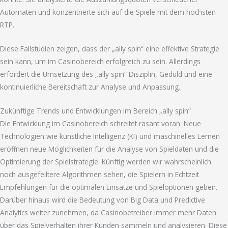
Automaten und konzentrierte sich auf die Spiele mit dem höchsten
RTP.
Diese Fallstudien zeigen, dass der „ally spin“ eine effektive Strategie
sein kann, um im Casinobereich erfolgreich zu sein. Allerdings
erfordert die Umsetzung des „ally spin“ Disziplin, Geduld und eine
kontinuierliche Bereitschaft zur Analyse und Anpassung.
Zukünftige Trends und Entwicklungen im Bereich „ally spin“
Die Entwicklung im Casinobereich schreitet rasant voran. Neue
Technologien wie künstliche Intelligenz (KI) und maschinelles Lernen
eröffnen neue Möglichkeiten für die Analyse von Spieldaten und die
Optimierung der Spielstrategie. Künftig werden wir wahrscheinlich
noch ausgefeiltere Algorithmen sehen, die Spielern in Echtzeit
Empfehlungen für die optimalen Einsätze und Spieloptionen geben.
Darüber hinaus wird die Bedeutung von Big Data und Predictive
Analytics weiter zunehmen, da Casinobetreiber immer mehr Daten
über das Spielverhalten ihrer Kunden sammeln und analysieren. Diese