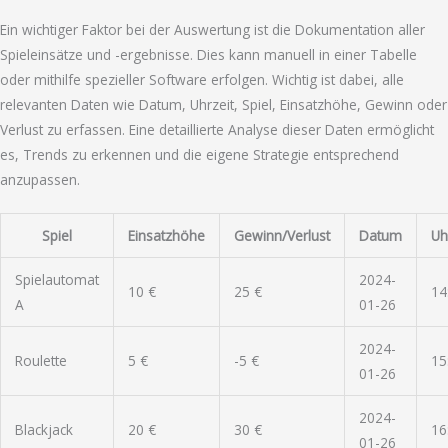
Ein wichtiger Faktor bei der Auswertung ist die Dokumentation aller
Spieleinsätze und -ergebnisse. Dies kann manuell in einer Tabelle
oder mithilfe spezieller Software erfolgen. Wichtig ist dabei, alle
relevanten Daten wie Datum, Uhrzeit, Spiel, Einsatzhöhe, Gewinn oder
Verlust zu erfassen. Eine detaillierte Analyse dieser Daten ermöglicht
es, Trends zu erkennen und die eigene Strategie entsprechend
anzupassen.
Spiel
Einsatzhöhe
Gewinn/Verlust
Datum
Uh
Spielautomat
2024-
10 €
25 €
14
A
01-26
2024-
Roulette
5 €
-5 €
15
01-26
2024-
Blackjack
20 €
30 €
16
01-26