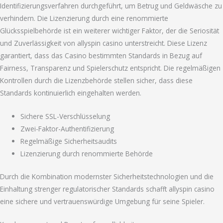
Identifizierungsverfahren durchgeführt, um Betrug und Geldwäsche zu
verhindern. Die Lizenzierung durch eine renommierte
Glücksspielbehörde ist ein weiterer wichtiger Faktor, der die Seriosität
und Zuverlässigkeit von allyspin casino unterstreicht. Diese Lizenz
garantiert, dass das Casino bestimmten Standards in Bezug auf
Fairness, Transparenz und Spielerschutz entspricht. Die regelmäßigen
Kontrollen durch die Lizenzbehörde stellen sicher, dass diese
Standards kontinuierlich eingehalten werden.
Sichere SSL-Verschlüsselung
Zwei-Faktor-Authentifizierung
Regelmäßige Sicherheitsaudits
Lizenzierung durch renommierte Behörde
Durch die Kombination modernster Sicherheitstechnologien und die
Einhaltung strenger regulatorischer Standards schafft allyspin casino
eine sichere und vertrauenswürdige Umgebung für seine Spieler.