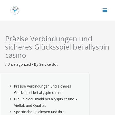
Skip
to
content
Präzise Verbindungen und
sicheres Glücksspiel bei allyspin
casino
/
Uncategorized
/ By
Service Bot
Präzise Verbindungen und sicheres
Glücksspiel bei allyspin casino
Die Spieleauswahl bei allyspin casino –
Vielfalt und Qualität
Spezifische Spieltypen und ihre