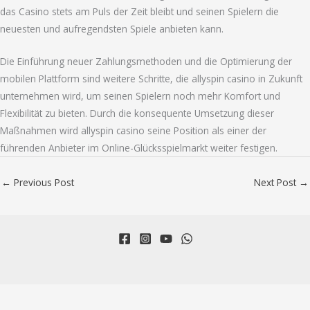
das Casino stets am Puls der Zeit bleibt und seinen Spielern die
neuesten und aufregendsten Spiele anbieten kann.
Die Einführung neuer Zahlungsmethoden und die Optimierung der
mobilen Plattform sind weitere Schritte, die allyspin casino in Zukunft
unternehmen wird, um seinen Spielern noch mehr Komfort und
Flexibilität zu bieten. Durch die konsequente Umsetzung dieser
Maßnahmen wird allyspin casino seine Position als einer der
führenden Anbieter im Online-Glücksspielmarkt weiter festigen.
←
Previous Post
Next Post
→