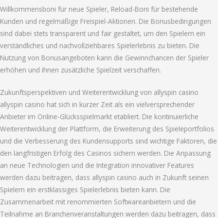
Willkommensboni für neue Spieler, Reload-Boni für bestehende
Kunden und regelmäßige Freispiel-Aktionen. Die Bonusbedingungen
sind dabei stets transparent und fair gestaltet, um den Spielern ein
verständliches und nachvollziehbares Spielerlebnis zu bieten. Die
Nutzung von Bonusangeboten kann die Gewinnchancen der Spieler
erhöhen und ihnen zusätzliche Spielzeit verschaffen.
Zukunftsperspektiven und Weiterentwicklung von allyspin casino
allyspin casino hat sich in kurzer Zeit als ein vielversprechender
Anbieter im Online-Glücksspielmarkt etabliert. Die kontinuierliche
Weiterentwicklung der Plattform, die Erweiterung des Spieleportfolios
und die Verbesserung des Kundensupports sind wichtige Faktoren, die
den langfristigen Erfolg des Casinos sichern werden. Die Anpassung
an neue Technologien und die Integration innovativer Features
werden dazu beitragen, dass allyspin casino auch in Zukunft seinen
Spielern ein erstklassiges Spielerlebnis bieten kann. Die
Zusammenarbeit mit renommierten Softwareanbietern und die
Teilnahme an Branchenveranstaltungen werden dazu beitragen, dass