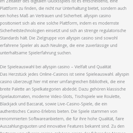
Im Zeitalter des digitalen Glücksspiels ist es entscheidend, eine
Plattform zu finden, die nicht nur Unterhaltung bietet, sondern auch
ein hohes Maß an Vertrauen und Sicherheit. allyspin casino
positioniert sich als eine solche Plattform, indem es modernste
Sicherheitstechnologien einsetzt und sich an strenge regulatorische
Standards hält. Die Zielgruppe von allyspin casino sind sowohl
erfahrene Spieler als auch Neulinge, die eine zuverlässige und
unterhaltsame Spielerfahrung suchen.
Die Spieleauswahl bei allyspin casino – Vielfalt und Qualität
Das Herzstück jedes Online-Casinos ist seine Spieleauswahl. allyspin
casino überzeugt hier mit einer umfangreichen Bibliothek, die eine
breite Palette an Spielkategorien abdeckt. Dazu gehören klassische
Spielautomaten, moderne Video-Slots, Tischspiele wie Roulette,
Blackjack und Baccarat, sowie Live-Casino-Spiele, die ein
authentisches Casino-Erlebnis bieten. Die Spiele stammen von
renommierten Softwareanbietern, die für ihre hohe Qualität, faire
Auszahlungsquoten und innovative Features bekannt sind. Zu den