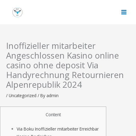
Skip
to
content
Inoffizieller mitarbeiter
Angeschlossen Kasino online
casino ohne deposit Via
Handyrechnung Retournieren
Alpenrepublik 2024
/
Uncategorized
/ By
admin
Content
Via Boku Inoffizieller mitarbeiter Erreichbar