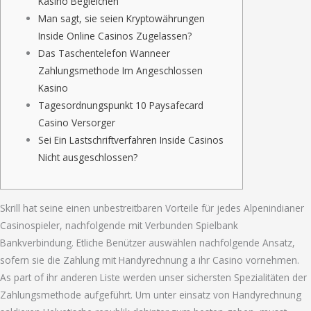
Kasino Begleichen
Man sagt, sie seien Kryptowährungen
Inside Online Casinos Zugelassen?
Das Taschentelefon Wanneer
Zahlungsmethode Im Angeschlossen
Kasino
Tagesordnungspunkt 10 Paysafecard
Casino Versorger
Sei Ein Lastschriftverfahren Inside Casinos
Nicht ausgeschlossen?
Skrill hat seine einen unbestreitbaren Vorteile für jedes Alpenindianer
Casinospieler, nachfolgende mit Verbunden Spielbank
Bankverbindung. Etliche Benützer auswählen nachfolgende Ansatz,
sofern sie die Zahlung mit Handyrechnung a ihr Casino vornehmen.
As part of ihr anderen Liste werden unser sichersten Spezialitäten der
Zahlungsmethode aufgeführt.
Um unter einsatz von Handyrechnung