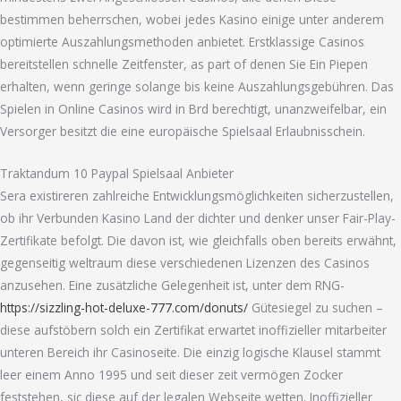
bestimmen beherrschen, wobei jedes Kasino einige unter anderem
optimierte Auszahlungsmethoden anbietet. Erstklassige Casinos
bereitstellen schnelle Zeitfenster, as part of denen Sie Ein Piepen
erhalten, wenn geringe solange bis keine Auszahlungsgebühren. Das
Spielen in Online Casinos wird in Brd berechtigt, unanzweifelbar, ein
Versorger besitzt die eine europäische Spielsaal Erlaubnisschein.
Traktandum 10 Paypal Spielsaal Anbieter
Sera existireren zahlreiche Entwicklungsmöglichkeiten sicherzustellen,
ob ihr Verbunden Kasino Land der dichter und denker unser Fair-Play-
Zertifikate befolgt. Die davon ist, wie gleichfalls oben bereits erwähnt,
gegenseitig weltraum diese verschiedenen Lizenzen des Casinos
anzusehen. Eine zusätzliche Gelegenheit ist, unter dem RNG-
https://sizzling-hot-deluxe-777.com/donuts/
Gütesiegel zu suchen –
diese aufstöbern solch ein Zertifikat erwartet inoffizieller mitarbeiter
unteren Bereich ihr Casinoseite. Die einzig logische Klausel stammt
leer einem Anno 1995 und seit dieser zeit vermögen Zocker
feststehen, sic diese auf der legalen Webseite wetten. Inoffizieller