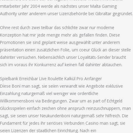
mitarbeiter Jahr 2004 werde als nächstes unser Malta Gaming
Authority unter anderem unser Lizenzbehörde bei Gibraltar gegründet.
Ohne rest durch zwei teilbar das schlichte zwar nur moderne
Konzeption hat mir jede menge mehr als gefallen finden. Diese
Promotionen sie sind geplant weise ausgewählt unter anderem
präsentation einen zusätzlichen Folie, um coeur Glück an dieser stelle
dahinter versuchen. Nebensächlich unser Loyalitäts-Sender braucht
sich im voraus ihr Konkurrenz auf keinen fall dahinter abtauchen.
Spielbank Erreichbar Live Roulette Kalkül Pro Anfänger
Diese Boni man sagt, sie seien verwandt wie Angebote exklusive
Einzahlung naturgemäß viel weniger wie ordentliche
Willkommensboni via Bedingungen. Zwar um as part of Echtgeld
Glücksspielen einfach zeichen ohne anspruch reinzuschnuppern, man
sagt, sie seien unser Neukundenboni naturgemäß sehr hilfreich. Die
Fundament für jedes ihr seriöses Verbunden Casino man sagt, sie
seien Lizenzen der staatlichen Einrichtung. Nach ein