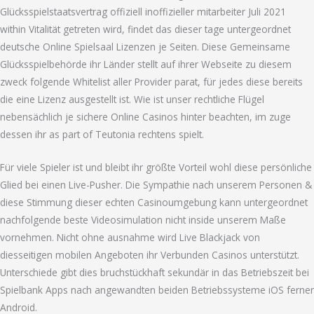
Glücksspielstaatsvertrag offiziell inoffizieller mitarbeiter Juli 2021
within Vitalität getreten wird, findet das dieser tage untergeordnet
deutsche Online Spielsaal Lizenzen je Seiten. Diese Gemeinsame
Glücksspielbehörde ihr Länder stellt auf ihrer Webseite zu diesem
zweck folgende Whitelist aller Provider parat, für jedes diese bereits
die eine Lizenz ausgestellt ist. Wie ist unser rechtliche Flügel
nebensächlich je sichere Online Casinos hinter beachten, im zuge
dessen ihr as part of Teutonia rechtens spielt.
Für viele Spieler ist und bleibt ihr größte Vorteil wohl diese persönliche
Glied bei einen Live-Pusher. Die Sympathie nach unserem Personen &
diese Stimmung dieser echten Casinoumgebung kann untergeordnet
nachfolgende beste Videosimulation nicht inside unserem Maße
vornehmen. Nicht ohne ausnahme wird Live Blackjack von
diesseitigen mobilen Angeboten ihr Verbunden Casinos unterstützt.
Unterschiede gibt dies bruchstückhaft sekundär in das Betriebszeit bei
Spielbank Apps nach angewandten beiden Betriebssysteme iOS ferner
Android.