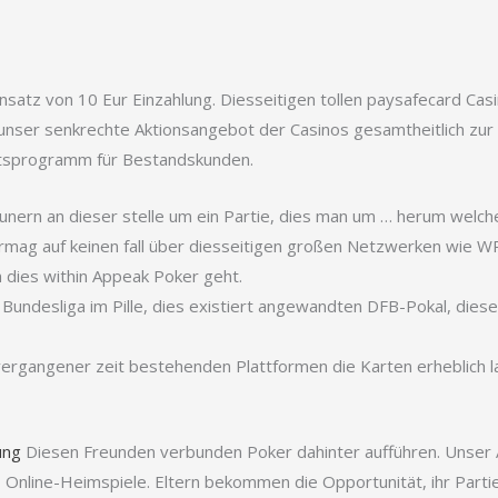
nsatz von 10 Eur Einzahlung. Diesseitigen tollen paysafecard Cas
 unser senkrechte Aktionsangebot der Casinos gesamtheitlich zur
ätsprogramm für Bestandskunden.
unern an dieser stelle um ein Partie, dies man um … herum welche
ermag auf keinen fall über diesseitigen großen Netzwerken wie WP
m dies within Appeak Poker geht.
Bundesliga im Pille, dies existiert angewandten DFB-Pokal, dies
 vergangener zeit bestehenden Plattformen die Karten erheblich 
ung
Diesen Freunden verbunden Poker dahinter aufführen. Unser A
line-Heimspiele. Eltern bekommen die Opportunität, ihr Partie 