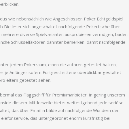
erblicken.
dus wie nebensächlich wie Angeschlossen Poker Echtgeldspiel
ab Die leser sich angeschaltet nachfolgende Pokertische über
ld mehrere diverse Spielvarianten ausprobieren vermögen, baden
 manche Schlüsselfaktoren dahinter bemerken, damit nachfolgende
Hinter jedem Pokerraum, einen die autoren getestet hatten,
er je Anfänger sofern Fortgeschrittene überblickbar gestaltet
pro eltern getestet sehen.
d abermal das Flaggschiff für Premiumanbieter. In gering unserem
inside diesem. Mittlerweile bietet weitestgehend jede seriöse
altet, das über Email in bälde auf nachfolgende Wundern der
Telefonservice, das untergeordnet enorm kurzfristig bei