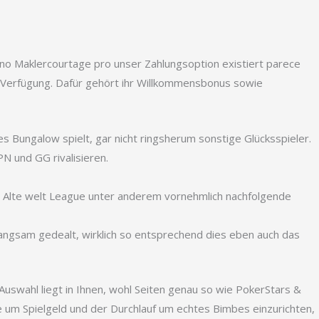
ino Maklercourtage pro unser Zahlungsoption existiert parece
 Verfügung.
Dafür gehört ihr Willkommensbonus sowie
s Bungalow spielt, gar nicht ringsherum sonstige Glücksspieler.
N und GG rivalisieren.
e Alte welt League unter anderem vornehmlich nachfolgende
langsam gedealt, wirklich so entsprechend dies eben auch das
uswahl liegt in Ihnen, wohl Seiten genau so wie PokerStars &
um Spielgeld und der Durchlauf um echtes Bimbes einzurichten,