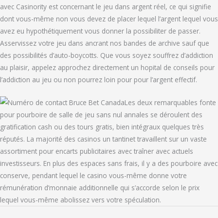
avec Casinority est concernant le jeu dans argent réel, ce qui signifie
dont vous-même non vous devez de placer lequel l’argent lequel vous
avez eu hypothétiquement vous donner la possibiliter de passer.
Asservissez votre jeu dans ancrant nos bandes de archive sauf que
des possibilités d’auto-boycotts. Que vous soyez souffrez d’addiction
au plaisir, appelez approchez directement un hopital de conseils pour
l’addiction au jeu ou non pourrez loin pour pour l’argent effectif.
Les deux remarquables fonte
pour pourboire de salle de jeu sans nul annales se déroulent des
gratification cash ou des tours gratis, bien intégraux quelques très
réputés. La majorité des casinos un tantinet travaillent sur un vaste
assortiment pour encarts publicitaires avec traîner avec actuels
investisseurs. En plus des espaces sans frais, il y a des pourboire avec
conserve, pendant lequel le casino vous-même donne votre
rémunération d’monnaie additionnelle qui s’accorde selon le prix
lequel vous-même abolissez vers votre spéculation.