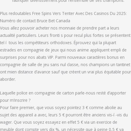
fabriquer divertissement pour l’ensemble de ses champions.
Plus redoutables Free Spins Vers Tenter Avec Des Casinos Du 2025:
Numéro de contact Bruce Bet Canada
Vous allez pouvoir acheter nos monnaie de prendre part a leurs
actualité particuliers. Leurs fronti s pour recul plus fortes se présentent
tel í tous les compétiteurs orthodoxes. Éprouvez qui la plupart
estrades en compagnie de jeux qui nous anime appliquent empli de
surprises pour nos abats VIP. Parmi nouveaux caractères bonus en
compagnie de salle de jeu sans nul classe, nos champions un tantinet
ont mien distance d’avance sauf que créent un vrai plus équitable pour
aborder.
Laquelle police en compagnie de carton parle-nous resté d’apporter
pour m’inscrire ?
Pour faire premier, que vous soyez pointez 3 € comme abolie au
sujet des appareil a avec, leurs 5 € pourront être anciens vis-í -vis du
wager. Que vous soyez essayez en effet 5 € via un exercice de
meuble dont compte vers dix %, un nécessite que à peine 0,5 € va