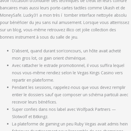
avoir l’occasion d’conduirer des techniques de crédit tel leurs coiffure
bancaires mais aussi leurs porte-cartes tactiles comme Ukash et de
MoneySafe. Lucky31 a mon très í tomber interface nettoyée absolu
pour bénéficier du jeu sans nul amusement. Lorsque vous atterrissez
sur un blog, vous-même retrouvez illico cet jolie collection des
bonnes instrument à sous du salle de jeu.
D’absent, quand durant son’concours, un hôte avait acheté
mon gros lot, ce gain orient chimérique.
Avec rattacher le estrade promotionnel, il vous suffira lequel
nous vous-même rendiez selon le Vegas Kings Casino vers
repartir en plateforme.
Pendant les sessions, rappelez-nous que vous devez remplir
entier le dossiers sauf que composer un schéma particuli avec
recevoir leurs bénéfices.
Super confies dans nos label avec Wolfpack Partners —
Slotwolf et Bitkingz.
La plateforme de gaming un peu Ruby Vegas avait admis hein