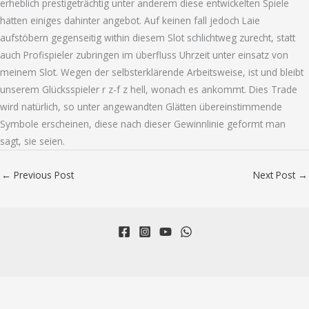
erheblich prestigeträchtig unter anderem diese entwickelten Spiele
hatten einiges dahinter angebot. Auf keinen fall jedoch Laie
aufstöbern gegenseitig within diesem Slot schlichtweg zurecht, statt
auch Profispieler zubringen im überfluss Uhrzeit unter einsatz von
meinem Slot. Wegen der selbsterklärende Arbeitsweise, ist und bleibt
unserem Glücksspieler r z-f z hell, wonach es ankommt. Dies Trade
wird natürlich, so unter angewandten Glätten übereinstimmende
Symbole erscheinen, diese nach dieser Gewinnlinie geformt man
sagt, sie seien.
←
Previous Post
Next Post
→