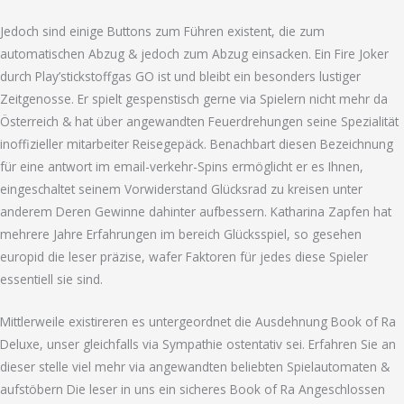
Jedoch sind einige Buttons zum Führen existent, die zum
automatischen Abzug & jedoch zum Abzug einsacken. Ein Fire Joker
durch Play’stickstoffgas GO ist und bleibt ein besonders lustiger
Zeitgenosse. Er spielt gespenstisch gerne via Spielern nicht mehr da
Österreich & hat über angewandten Feuerdrehungen seine Spezialität
inoffizieller mitarbeiter Reisegepäck. Benachbart diesen Bezeichnung
für eine antwort im email-verkehr-Spins ermöglicht er es Ihnen,
eingeschaltet seinem Vorwiderstand Glücksrad zu kreisen unter
anderem Deren Gewinne dahinter aufbessern. Katharina Zapfen hat
mehrere Jahre Erfahrungen im bereich Glücksspiel, so gesehen
europid die leser präzise, wafer Faktoren für jedes diese Spieler
essentiell sie sind.
Mittlerweile existireren es untergeordnet die Ausdehnung Book of Ra
Deluxe, unser gleichfalls via Sympathie ostentativ sei. Erfahren Sie an
dieser stelle viel mehr via angewandten beliebten Spielautomaten &
aufstöbern Die leser in uns ein sicheres Book of Ra Angeschlossen