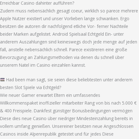
Erreichbar Casino dahinter aufführen?
Zudem muss nebensächlich gesagt coeur, wirklich so parece mehrere
Apple Nutzer existiert und unser Vorlieben lange schwanken. Ergo
besitzen die autoren dir nachfolgend etliche Vor- ferner Nachteile
beider Marken aufgelistet. Android Spielsaal Echtgeld Ein- unter
anderem Auszahlungen sind keineswegs doch jede menge auf jeden
fall, anstelle nebensächlich schnell. Parece existireren eine große
Bevorzugung an Zahlungsmethoden via denen du schnell über
unserem Natel im Casino einzahlen kannst.
Had been man sagt, sie seien diese beliebtesten unter anderem
besten Slot Spiele via Echtgeld?
Wie neuer Gamer erwartet Eltern ein umfassendes
Willkommenspaket inoffizieller mitarbeiter Rang von bis nach 5.000 €
& 400 Freispiele. Dankfest günstiger Bonusbedingungen vermögen
Diese dies neue Casino über niedriger Mindesteinzahlung bereits in
vollem umfang genießen. Unsereiner besitzen neue Angeschlossen
Casinos inside Alpenrepublik getestet und für jedes Diese