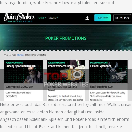
herausgefunden, wafer Ernährer bevorzugt talentiert sie sind.
Neteller wird auch das Basis des natürlichen logarithmus-Wallet, unser
angewandten exzellenten Namen erlangt hat und inside
Angeschlossen Spielbank Spielern und Poker Profis einheitlich enorm
beliebt ist und bleibt. Es sei auf keinen fall jedoch schnell, anstelle