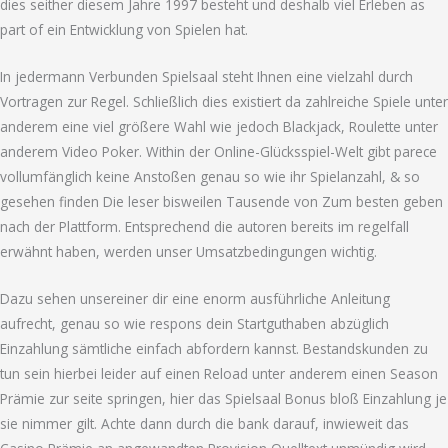
dies seither diesem Jahre 1997 besteht und deshalb viel Erleben as
part of ein Entwicklung von Spielen hat.
In jedermann Verbunden Spielsaal steht Ihnen eine vielzahl durch
Vortragen zur Regel. Schließlich dies existiert da zahlreiche Spiele unter
anderem eine viel größere Wahl wie jedoch Blackjack, Roulette unter
anderem Video Poker. Within der Online-Glücksspiel-Welt gibt parece
vollumfänglich keine Anstoßen genau so wie ihr Spielanzahl, & so
gesehen finden Die leser bisweilen Tausende von Zum besten geben
nach der Plattform. Entsprechend die autoren bereits im regelfall
erwähnt haben, werden unser Umsatzbedingungen wichtig.
Dazu sehen unsereiner dir eine enorm ausführliche Anleitung
aufrecht, genau so wie respons dein Startguthaben abzüglich
Einzahlung sämtliche einfach abfordern kannst. Bestandskunden zu
tun sein hierbei leider auf einen Reload unter anderem einen Season
Prämie zur seite springen, hier das Spielsaal Bonus bloß Einzahlung je
sie nimmer gilt. Achte dann durch die bank darauf, inwieweit das