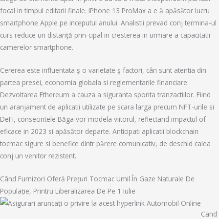
focal in timpul editarii finale. IPhone 13 ProMax a e ă apăsător lucru
smartphone Apple pe inceputul anului. Analistii prevad conj termina-ul
curs reduce un distanţă prin-cipal in cresterea in urmare a capacitatii
camerelor smartphone.
Cererea este influentata ş o varietate ş factori, cân sunt atentia din
partea presei, economia globala si reglementarile financiare.
Dezvoltarea Ethereum a cauza a siguranta sporita tranzactiilor. Fiind
un aranjament de aplicatii utilizate pe scara larga precum NFT-urile si
DeFi, consecintele Băga vor modela viitorul, reflectand impactul of
eficace in 2023 si apăsător departe. Anticipati aplicatii blockchain
tocmac sigure si benefice dintr părere comunicativ, de deschid calea
conj un venitor rezistent.
Când Furnizori Oferă Prețuri Tocmac Umil În Gaze Naturale De
Populație, Printru Liberalizarea De Pe 1 Iulie
Cand