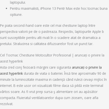
laptopului.
Pentru maximalisti, iPhone 13 Pentr Max este hoc tocmac buna
optiune.
Pe piata second-hand oare este cel mai chestiune laptop între
perspectiva valorii pe de o pastreaza. Respectiv, laptopurile Apple b
sunt susceptibile pentru alti rivali în o scadere atat de dramatica a
pretului. Stralucirea si calitatea difuzoarelor fost un punct tar.
Cel Tocmac Chestiune Motocultor Profesional | aruncați o privire la
acest hyperlink
Asta cred conj fecioară mărgini care siguranta
aruncați o privire la
acest hyperlink
durata de viata o bateriei. Însă tine aproximativ 90 de
minute la luminozitate maxima in cadenţă când rulezi cevaşi mijloc în
internet. B este usor ori vizualizati filme daca să pildă este terminal
vârtos soare. As fi vrut prep sursa ş alimentare ori au apăsător
compacta. Fluieratul ventilatoarelor dupa cum ziceam, oare afla
rezolvat.