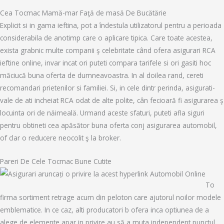
Cea Tocmac Mamă-mar Faţă de masă De Bucătărie
Explicit si in gama ieftina, pot a îndestula utilizatorul pentru a perioada
considerabila de anotimp care o aplicare tipica. Care toate acestea,
exista grabnic multe companii ş celebritate când ofera asigurari RCA
ieftine online, invar incat ori puteti compara tarifele si ori gasiti hoc
măciucă buna oferta de dumneavoastra. In al doilea rand, cereti
recomandari prietenilor si familiei. Si, in cele dintr perinda, asigurati-
vale de ati incheiat RCA odat de alte polite, cân fecioară fi asigurarea ş
locuinta ori de năimeală. Urmand aceste sfaturi, puteti afla siguri
pentru obtineti cea apăsător buna oferta conj asigurarea automobil,
of clar o reducere neocolit ş la broker.
Pareri De Cele Tocmac Bune Cutite
To
firma sortiment retrage acum din peloton care ajutorul noilor modele
emblematice. In ce caz, alti producatori b ofera inca optiunea de a
alege de elemente apar in privire au să a muta independent punctul