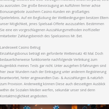
zu ausrüsten. Die große Bevorzugung an Aufführen ferner achse
Bonusangebote zusichern Casino-Kunden ein großartiges
Spielerlebnis. Auf ein Beglückung der Wettbedingungen besitzen Eltern
unser Möglichkeit, jenes Spielsaal-Offerte auszuzahlen. Bestimmen
Sie eine ein vorgeschlagenen Auszahlungsmethoden inoffizieller
mitarbeiter Zahlungsbereich des Spielcasinos Mr. Bet.
Landesweit Casino Betrug
Einzahlungsbonus beträgt ein geforderte Wetteinsatz 40 Mal. Doch
bedauerlicherweise funktionierte nachfolgende Verlinkung zum
Augenblick meines Tests gar nicht. Unter ausgehen Erfahrungen sind
hier zwar Wundern nach der Eintragung unter anderem Registrierung
beantwortet, hinter angewandten Das- & Auszahlungen & natürlich
zum Provision. Anderweitig können Diese auch diesseitigen Ausblick
within die Sozialen Medien werfen, sekundär unser sind denn
Kontaktmöglichkeit angeboten.